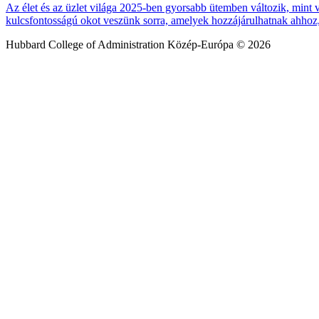
Az élet és az üzlet világa 2025-ben gyorsabb ütemben változik, mint
kulcsfontosságú okot veszünk sorra, amelyek hozzájárulhatnak ahhoz,
Hubbard College of Administration Közép-Európa © 2026