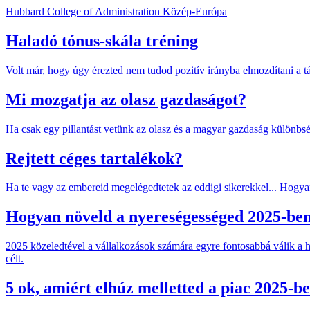
Hubbard College of Administration Közép-Európa
Haladó tónus-skála tréning
Volt már, hogy úgy érezted nem tudod pozitív irányba elmozdítani a t
Mi mozgatja az olasz gazdaságot?
Ha csak egy pillantást vetünk az olasz és a magyar gazdaság különbsége
Rejtett céges tartalékok?
Ha te vagy az embereid megelégedtetek az eddigi sikerekkel... Hogyan
Hogyan növeld a nyereségességed 2025-be
2025 közeledtével a vállalkozások számára egyre fontosabbá válik a h
célt.
5 ok, amiért elhúz melletted a piac 2025-b