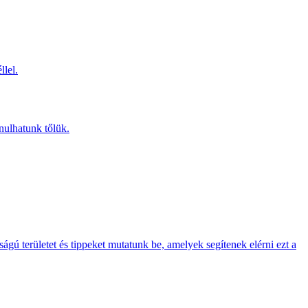
llel.
anulhatunk tőlük.
gú területet és tippeket mutatunk be, amelyek segítenek elérni ezt a