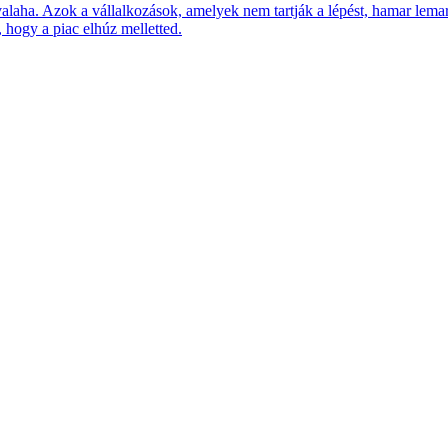
 valaha. Azok a vállalkozások, amelyek nem tartják a lépést, hamar le
 hogy a piac elhúz melletted.