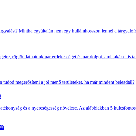
árgyalást? Mintha egyáltalán nem egy hullámhosszon lennél a tárgyalófé
ire, rögtön láthatunk pár érdekességet és pár dolgot, amit akár el is t
 tudod megerősíteni a jól menő területeket, ha már mindent beleadtál?
n
atékonyság és a nyereségesség növelése. Az alábbiakban 5 kulcsfontossá
en